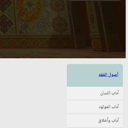
أصول الفقه
آداب اللسان
آداب المولود
آداب وأخلاق