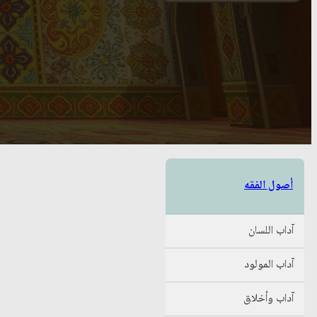
أصول الفقه
آداب اللسان
آداب المولود
آداب وأخلاق