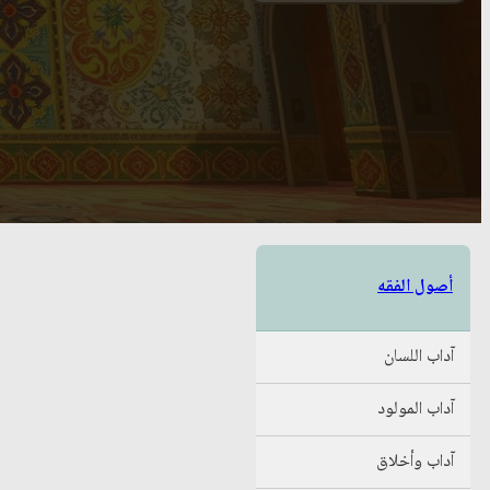
أصول الفقه
آداب اللسان
آداب المولود
آداب وأخلاق