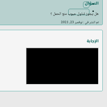
السؤال
الفقه
المرأة في رمضان
هل يجوز تناول حبوب منع الحمل ؟
تم النشر في : نوفمبر 23, 2021
الإجابة