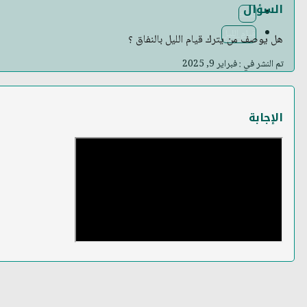
السؤال
الفقه
قيام الليل
هل يوصف من يترك قيام الليل بالنفاق ؟
تم النشر في : فبراير 9, 2025
الإجابة