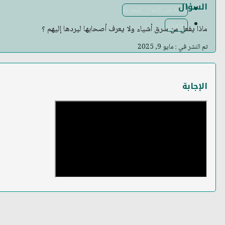
السؤال
التوبة من الأموال المحرمة
معاملات
ماذا يفعل من سرق أشياء ولا يعرف أصحابها ليردها إليهم ؟
تم النشر في : مايو 9, 2025
الإجابة