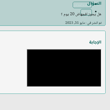
السؤال
الطب والتداوي
معاملات
هل يجوز افجهاض 20 يوم ؟
تم النشر في : مايو 31, 2025
الإجابة