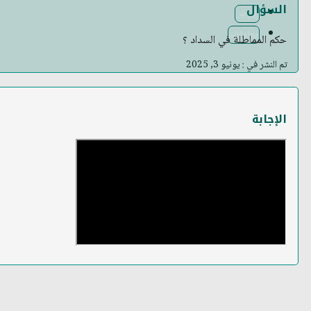
السؤال
القرض
معاملات
حكم المماطلة في السداد ؟
تم النشر في : يونيو 3, 2025
الإجابة