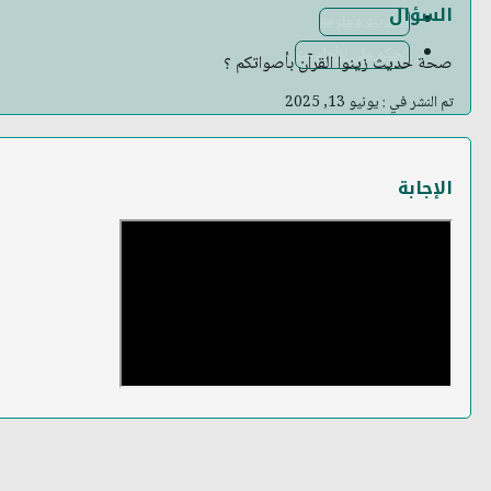
السؤال
الحديث وعلومه
الحكم على الأحاديث
صحة حديث زينوا القرآن بأصواتكم ؟
تم النشر في : يونيو 13, 2025
الإجابة