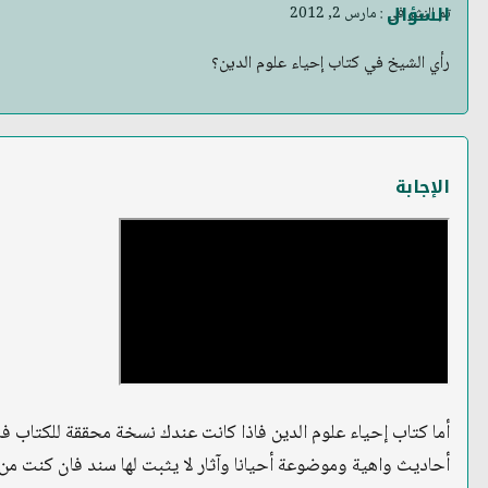
السؤال
تم النشر في : مارس 2, 2012
رأي الشيخ في كتاب إحياء علوم الدين؟
الإجابة
أما كتاب إحياء علوم الدين فاذا كانت عندك نسخة محققة للكتاب فاس
أحاديث واهية وموضوعة أحيانا وآثار لا يثبت لها سند فان كنت من أ