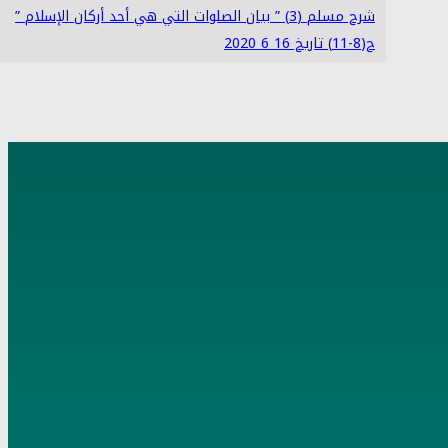
شرح مسلم (3) ” بيان الصلوات التي هي أحد أركان الإسلام ”
ح(8-11) تاريخ 16 6 2020
4
شرح مسلم (4) ” الإيمان الذي يدخل به الجنة ” ح (12-18)
تاريخ 17 6 2020
5
شرح مسلم (5) ” بني الإسلام على خمس ” ح (19-22) تاريخ