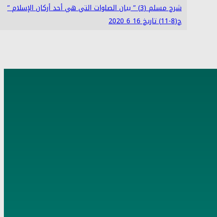
شرح مسلم (3) ” بيان الصلوات التي هي أحد أركان الإسلام ”
ح(8-11) تاريخ 16 6 2020
4
شرح مسلم (4) ” الإيمان الذي يدخل به الجنة ” ح (12-18)
تاريخ 17 6 2020
5
شرح مسلم (5) ” بني الإسلام على خمس ” ح (19-22) تاريخ