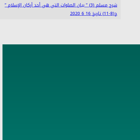
شرح مسلم (3) ” بيان الصلوات التي هي أحد أركان الإسلام ”
ح(8-11) تاريخ 16 6 2020
4
شرح مسلم (4) ” الإيمان الذي يدخل به الجنة ” ح (12-18)
تاريخ 17 6 2020
5
شرح مسلم (5) ” بني الإسلام على خمس ” ح (19-22) تاريخ