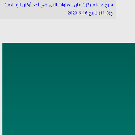
شرح مسلم (3) ” بيان الصلوات التي هي أحد أركان الإسلام ”
ح(8-11) تاريخ 16 6 2020
4
شرح مسلم (4) ” الإيمان الذي يدخل به الجنة ” ح (12-18)
تاريخ 17 6 2020
5
شرح مسلم (5) ” بني الإسلام على خمس ” ح (19-22) تاريخ