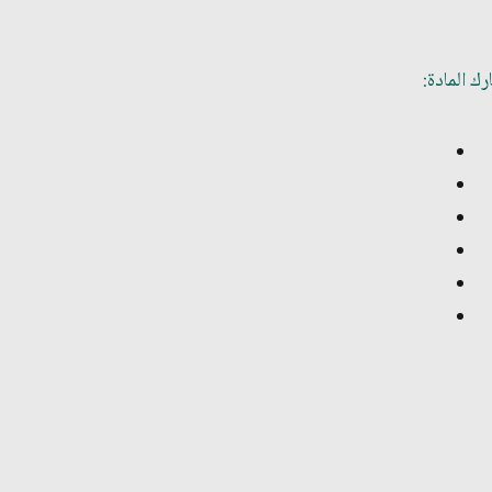
ك المادة: