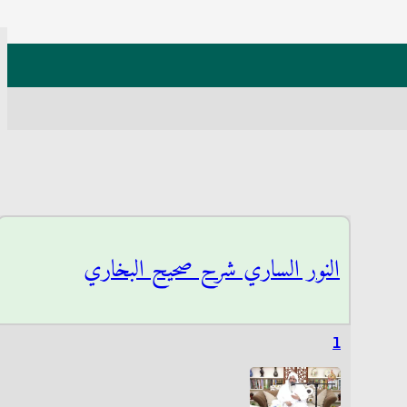
النور الساري شرح صحيح البخاري
1