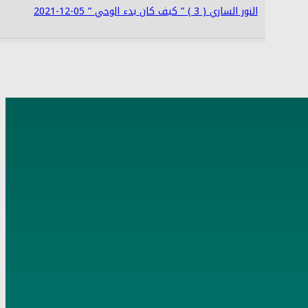
النور الساري ( 3 ) ” كيف كان بدء الوحي ” 05-12-2021
4
النور الساري (4) إنما الأعمال بالنيات 08-12-2021
5
النور الساري (5) سند حديث كيف يأتيك الوحي 12-12-2021
6