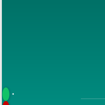
النور الساري (6) يَا رَسُولَ اللَّهِ كَيْفَ يَأْتِيكَ الْوَحْيُ 15-12-2021
7
النور الساري (7) أول ما بدئ به رسول الله من الوحي الرؤيا
الصالحة 19-12-2021
8