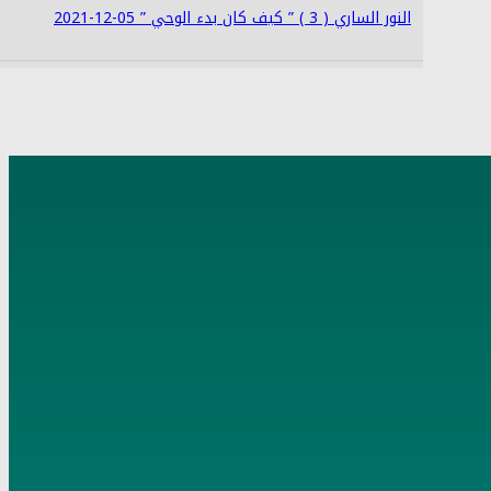
النور الساري ( 3 ) ” كيف كان بدء الوحي ” 05-12-2021
4
النور الساري (4) إنما الأعمال بالنيات 08-12-2021
5
النور الساري (5) سند حديث كيف يأتيك الوحي 12-12-2021
6