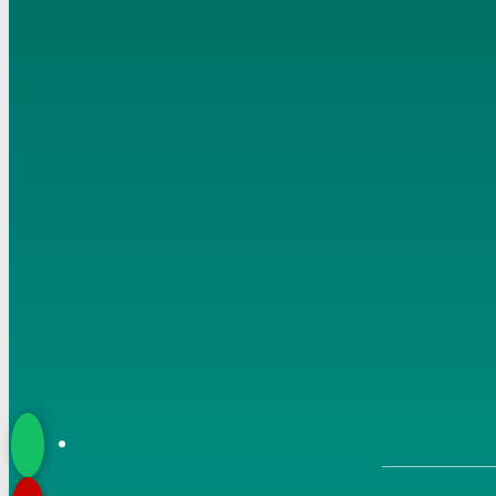
النور الساري (6) يَا رَسُولَ اللَّهِ كَيْفَ يَأْتِيكَ الْوَحْيُ 15-12-2021
7
النور الساري (7) أول ما بدئ به رسول الله من الوحي الرؤيا
الصالحة 19-12-2021
8